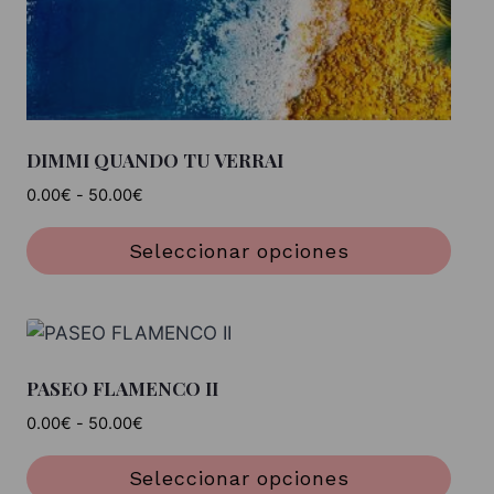
página
de
producto
DIMMI QUANDO TU VERRAI
Rango
0.00
€
-
50.00
€
de
precios:
Seleccionar opciones
desde
Este
0.00€
producto
hasta
tiene
50.00€
múltiples
PASEO FLAMENCO II
variantes.
Rango
0.00
€
-
50.00
€
Las
de
opciones
precios:
Seleccionar opciones