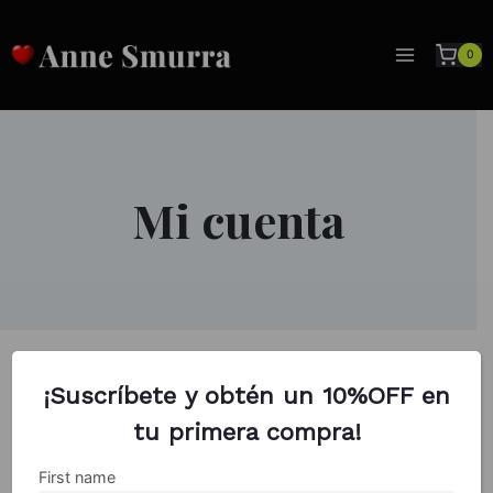
Skip
to
0
content
Mi cuenta
¡Suscríbete y obtén un 10%OFF en
tu primera compra!
Login
First name